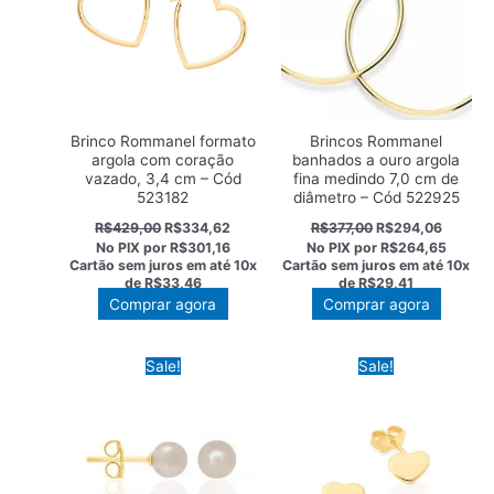
Brinco Rommanel formato
Brincos Rommanel
argola com coração
banhados a ouro argola
vazado, 3,4 cm – Cód
fina medindo 7,0 cm de
523182
diâmetro – Cód 522925
O
O
O
O
R$
429,00
R$
334,62
R$
377,00
R$
294,06
preço
preço
preço
preço
No PIX por
R$301,16
No PIX por
R$264,65
original
atual
original
atual
Cartão sem juros em até
10x
Cartão sem juros em até
10x
era:
é:
era:
é:
de
R$33,46
de
R$29,41
R$429,00.
R$334,62.
R$377,00.
R$294,
Comprar agora
Comprar agora
Sale!
Sale!