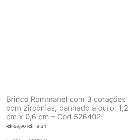
Brinco Rommanel com 3 corações
com zircônias, banhado a ouro, 1,2
cm x 0,6 cm – Cod 526402
O
O
R$
153,00
R$
119,34
preço
preço
original
atual