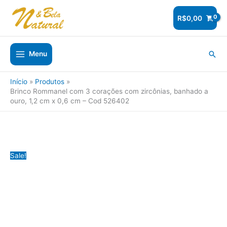
Ir
para
R$
0,00
o
conteúdo
Pesq
Menu
Início
Produtos
Brinco Rommanel com 3 corações com zircônias, banhado a
ouro, 1,2 cm x 0,6 cm – Cod 526402
Sale!