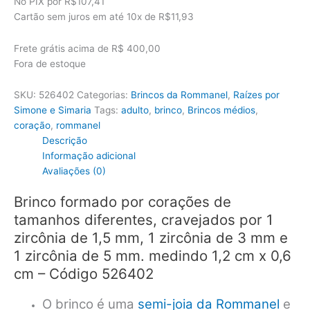
No PIX por
R$107,41
era:
é:
Cartão sem juros em até
10x de
R$11,93
R$153,00.
R$119,34.
Frete grátis acima de R$ 400,00
Fora de estoque
SKU:
526402
Categorias:
Brincos da Rommanel
,
Raízes por
Simone e Simaria
Tags:
adulto
,
brinco
,
Brincos médios
,
coração
,
rommanel
Descrição
Informação adicional
Avaliações (0)
Brinco formado por corações de
tamanhos diferentes, cravejados por 1
zircônia de 1,5 mm, 1 zircônia de 3 mm e
1 zircônia de 5 mm. medindo 1,2 cm x 0,6
cm – Código 526402
O brinco é uma
semi-joia da Rommanel
e