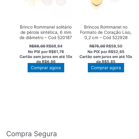
Brinco Rommanel solitário
Brincos Rommanel no
de pérola sintética, 6 mm
Formato de Coração Liso,
de diâmetro – Cod 520187
0,2 cm – Cód 522928
O
O
O
O
R$
88,00
R$
68,64
R$
75,00
R$
58,50
preço
preço
preço
preço
No PIX por
R$61,78
No PIX por
R$52,65
original
atual
original
atual
Cartão sem juros em até
10x
Cartão sem juros em até
10x
era:
é:
era:
é:
de
R$6,86
de
R$5,85
R$88,00.
R$68,64.
R$75,00.
R$58,50
Comprar agora
Comprar agora
Compra Segura