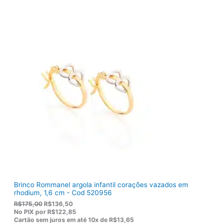
r
t
i
u
g
a
i
l
n
é
a
:
l
R
e
$
r
1
a
0
:
3
R
,
$
8
1
0
2
.
2
,
0
0
.
Brinco Rommanel argola infantil corações vazados em
rhodium, 1,6 cm - Cod 520956
O
O
R$
175,00
R$
136,50
p
p
No PIX por
R$122,85
r
r
Cartão sem juros em até
10x de
R$13,65