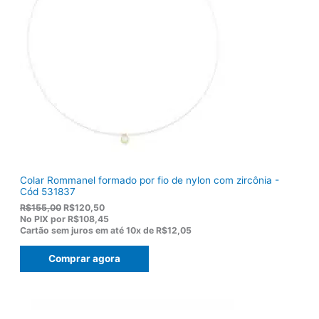
Colar Rommanel formado por fio de nylon com zircônia -
Cód 531837
O
O
R$
155,00
R$
120,50
p
p
No PIX por
R$108,45
r
r
Cartão sem juros em até
10x de
R$12,05
e
e
ç
ç
Comprar agora
o
o
o
a
r
t
i
u
g
a