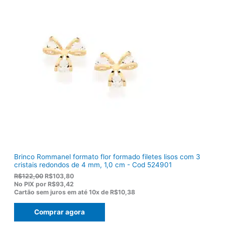
i
l
n
é
a
:
l
R
e
$
r
1
a
2
:
0
R
,
$
5
1
0
5
.
5
,
0
0
.
Brinco Rommanel formato flor formado filetes lisos com 3
cristais redondos de 4 mm, 1,0 cm - Cod 524901
O
O
R$
122,00
R$
103,80
p
p
No PIX por
R$93,42
r
r
Cartão sem juros em até
10x de
R$10,38
e
e
ç
ç
Comprar agora
o
o
o
a