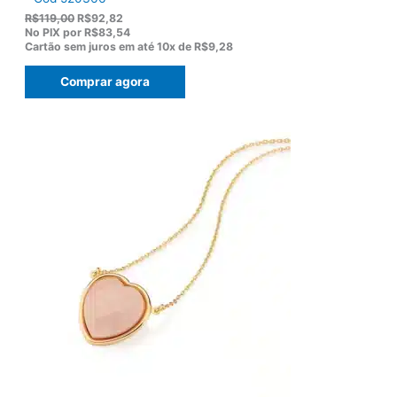
O
O
R$
119,00
R$
92,82
p
p
No PIX por
R$83,54
r
r
Cartão sem juros em até
10x de
R$9,28
e
e
ç
ç
Comprar agora
o
o
o
a
r
t
i
u
g
a
i
l
n
é
a
:
l
R
e
$
r
9
a
2
:
,
R
8
$
2
1
.
1
9
,
0
0
.