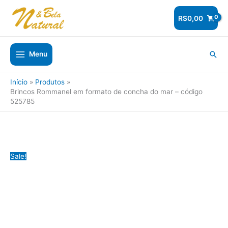
Ir
para
R$
0,00
o
conteúdo
Pesq
Menu
Início
Produtos
Brincos Rommanel em formato de concha do mar – código
525785
Sale!