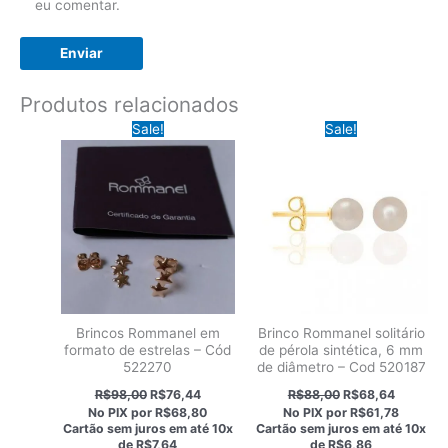
eu comentar.
Produtos relacionados
Sale!
Sale!
Brincos Rommanel em
Brinco Rommanel solitário
formato de estrelas – Cód
de pérola sintética, 6 mm
522270
de diâmetro – Cod 520187
O
O
O
O
R$
98,00
R$
76,44
R$
88,00
R$
68,64
preço
preço
preço
preço
No PIX por
R$68,80
No PIX por
R$61,78
original
atual
original
atual
Cartão sem juros em até
10x
Cartão sem juros em até
10x
era:
é:
era:
é:
de
R$7,64
de
R$6,86