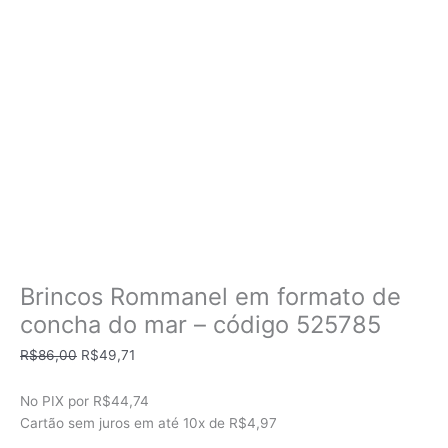
Brincos Rommanel em formato de
concha do mar – código 525785
O
O
R$
86,00
R$
49,71
preço
preço
original
atual
No PIX por
R$44,74
era:
é:
Cartão sem juros em até
10x de
R$4,97
R$86,00.
R$49,71.