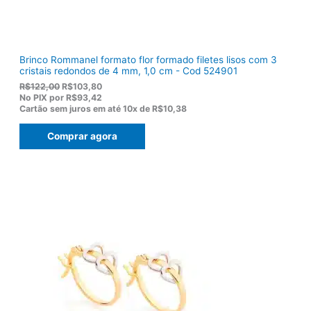
0
0
.
Brinco Rommanel formato flor formado filetes lisos com 3
cristais redondos de 4 mm, 1,0 cm - Cod 524901
O
O
R$
122,00
R$
103,80
p
p
No PIX por
R$93,42
r
r
Cartão sem juros em até
10x de
R$10,38
e
e
ç
ç
Comprar agora
o
o
o
a
r
t
i
u
g
a
i
l
n
é
a
:
l
R
e
$
r
1
a
0
:
3
R
,
$
8
1
0