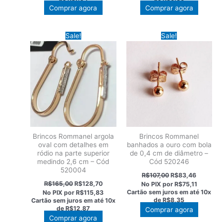
R$98,00.
R$76,44.
R$88,00.
R$68,64
Comprar agora
Comprar agora
Sale!
Sale!
Brincos Rommanel argola
Brincos Rommanel
oval com detalhes em
banhados a ouro com bola
ródio na parte superior
de 0,4 cm de diâmetro –
medindo 2,6 cm – Cód
Cód 520246
520004
O
O
R$
107,00
R$
83,46
preço
preço
O
O
R$
165,00
R$
128,70
No PIX por
R$75,11
original
atual
preço
preço
Cartão sem juros em até
10x
No PIX por
R$115,83
era:
é:
original
atual
de
R$8,35
Cartão sem juros em até
10x
R$107,00.
R$83,46
era:
é:
de
R$12,87
Comprar agora
R$165,00.
R$128,70.
Comprar agora