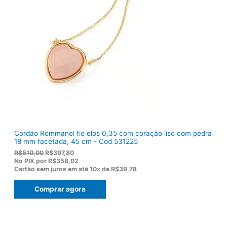
l
R
e
$
r
9
a
2
:
,
R
8
$
2
1
.
1
9
,
0
0
.
Cordão Rommanel fio elos 0,35 com coração liso com pedra
18 mm facetada, 45 cm - Cod 531225
O
O
R$
510,00
R$
397,80
p
p
No PIX por
R$358,02
r
r
Cartão sem juros em até
10x de
R$39,78
e
e
ç
ç
Comprar agora
o
o
o
a
r
t
i
u
g
a