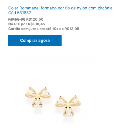
Colar Rommanel formado por fio de nylon com zircônia -
Cód 531837
O
O
R$
155,00
R$
120,50
p
p
No PIX por
R$108,45
r
r
Cartão sem juros em até
10x de
R$12,05
e
e
ç
ç
Comprar agora
o
o
o
a
r
t
i
u
g
a
i
l
n
é
a
:
l
R
e
$
r
1
a
2
:
0
R
,
$
5
1
0
5
.
5
,