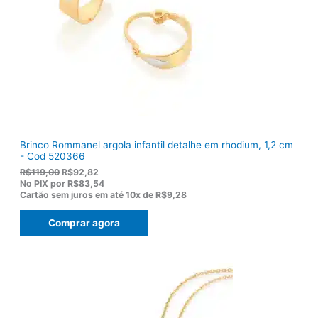
:
6
R
,
$
5
1
0
7
.
5
,
0
0
.
Brinco Rommanel argola infantil detalhe em rhodium, 1,2 cm
- Cod 520366
O
O
R$
119,00
R$
92,82
p
p
No PIX por
R$83,54
r
r
Cartão sem juros em até
10x de
R$9,28
e
e
ç
ç
Comprar agora
o
o
o
a
r
t
i
u
g
a
i
l
n
é
a
: