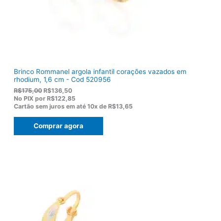
2
.
2
,
0
0
.
Brinco Rommanel argola infantil corações vazados em
rhodium, 1,6 cm - Cod 520956
O
O
R$
175,00
R$
136,50
p
p
No PIX por
R$122,85
r
r
Cartão sem juros em até
10x de
R$13,65
e
e
ç
ç
Comprar agora
o
o
o
a
r
t
i
u
g
a
i
l
n
é
a
:
l
R
e
$
r
1
a
3