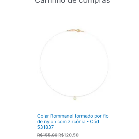
Colar Rommanel formado por fio
de nylon com zircônia - Cód
531837
O
O
R$
155,00
R$
120,50