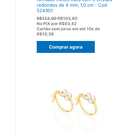
redondos de 4 mm, 1,0 cm - Cod
524901
O
O
R$
122,00
R$
103,80
p
p
No PIX por
R$93,42
r
r
Cartão sem juros em até
10x de
e
e
R$10,38
ç
ç
o
o
Comprar agora
o
a
r
t
i
u
g
a
i
l
n
é
a
:
l
R
e
$
r
1
a
0
:
3
R
,
$
8
1
0
2
.
2