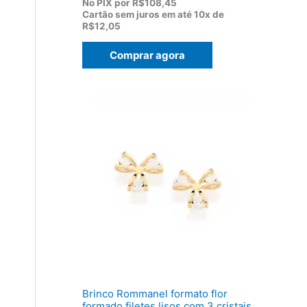
p
p
No PIX por
R$108,45
r
r
Cartão sem juros em até
10x de
e
e
R$12,05
ç
ç
o
o
Comprar agora
o
a
r
t
i
u
g
a
i
l
n
é
a
:
l
R
e
$
r
1
a
2
:
0
R
,
$
5
1
0
5
.
5
,
0
0
Brinco Rommanel formato flor
.
formado filetes lisos com 3 cristais