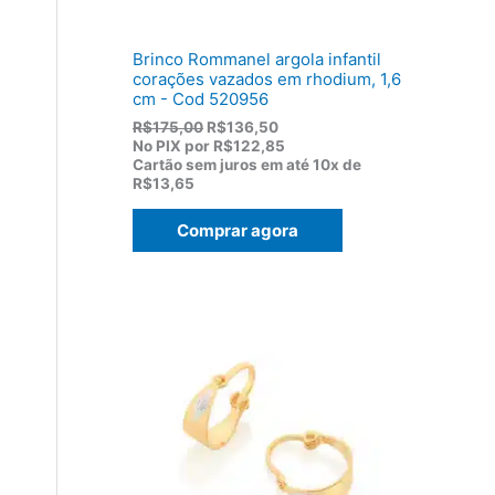
,
0
0
Brinco Rommanel argola infantil
.
corações vazados em rhodium, 1,6
cm - Cod 520956
O
O
R$
175,00
R$
136,50
p
p
No PIX por
R$122,85
r
r
Cartão sem juros em até
10x de
e
e
R$13,65
ç
ç
o
o
Comprar agora
o
a
r
t
i
u
g
a
i
l
n
é
a
:
l
R
e
$
r
1
a
3
:
6
R
,
$
5