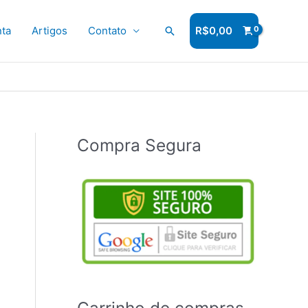
ta
Artigos
Contato
Pesquisar
R$
0,00
Compra Segura
Carrinho de compras