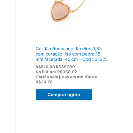
:
,
R
8
$
2
1
.
1
9
,
0
0
Cordão Rommanel fio elos 0,35
.
com coração liso com pedra 18
mm facetada, 45 cm - Cod 531225
O
O
R$
510,00
R$
397,80
p
p
No PIX por
R$358,02
r
r
Cartão sem juros em até
10x de
e
e
R$39,78
ç
ç
o
o
Comprar agora
o
a
r
t
i
u
g
a
i
l
n
é
a
:
l
R