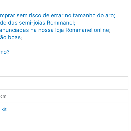
mprar sem risco de errar no tamanho do aro;
dade das semi-joias Rommanel;
anunciadas na nossa loja Rommanel online
;
tão boas
;
smo?
 cm
 kit