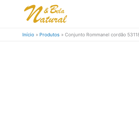
Ir
para
o
conteúdo
Início
Produtos
Conjunto Rommanel cordão 53118