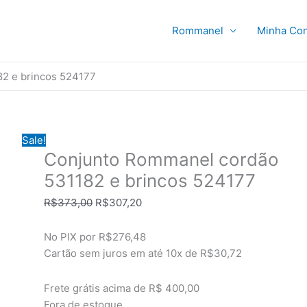
Rommanel
Minha Con
2 e brincos 524177
Sale!
Conjunto Rommanel cordão
531182 e brincos 524177
O
O
R$
373,00
R$
307,20
preço
preço
original
atual
No PIX por
R$276,48
era:
é:
Cartão sem juros em até
10x de
R$30,72
R$373,00.
R$307,20.
Frete grátis acima de R$ 400,00
Fora de estoque