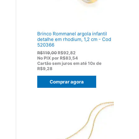
1
0
7
.
5
,
0
0
Brinco Rommanel argola infantil
.
detalhe em rhodium, 1,2 cm - Cod
520366
O
O
R$
119,00
R$
92,82
p
p
No PIX por
R$83,54
r
r
Cartão sem juros em até
10x de
e
e
R$9,28
ç
ç
o
o
Comprar agora
o
a
r
t
i
u
g
a
i
l
n
é
a
:
l
R
e
$
r
9
a
2