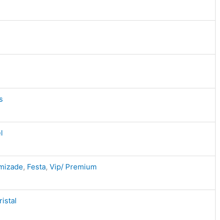
s
l
mizade
,
Festa
,
Vip/ Premium
ristal