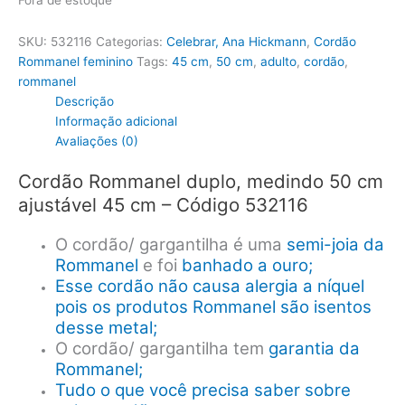
Fora de estoque
SKU:
532116
Categorias:
Celebrar, Ana Hickmann
,
Cordão
Rommanel feminino
Tags:
45 cm
,
50 cm
,
adulto
,
cordão
,
rommanel
Descrição
Informação adicional
Avaliações (0)
Cordão Rommanel duplo, medindo 50 cm
ajustável 45 cm – Código 532116
O cordão/ gargantilha é uma
semi-joia da
Rommanel
e foi
banhado a ouro;
Esse cordão não causa alergia a níquel
pois os produtos Rommanel são isentos
desse metal;
O cordão/ gargantilha tem
garantia da
Rommanel;
Tudo o que você precisa saber sobre