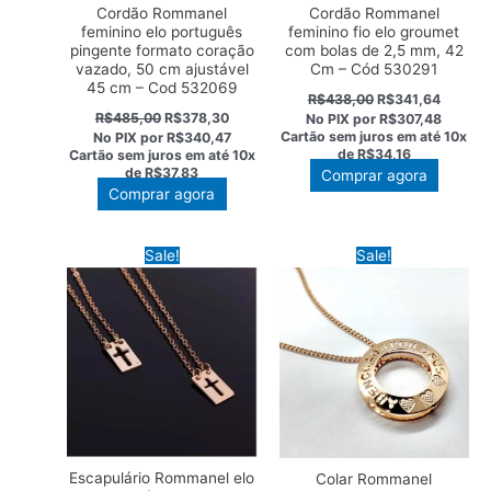
Cordão Rommanel
Cordão Rommanel
feminino elo português
feminino fio elo groumet
pingente formato coração
com bolas de 2,5 mm, 42
vazado, 50 cm ajustável
Cm – Cód 530291
45 cm – Cod 532069
O
O
R$
438,00
R$
341,64
preço
preço
O
O
R$
485,00
R$
378,30
No PIX por
R$307,48
original
atual
preço
preço
Cartão sem juros em até
10x
No PIX por
R$340,47
era:
é:
original
atual
de
R$34,16
Cartão sem juros em até
10x
R$438,00.
R$341,
era:
é:
de
R$37,83
Comprar agora
R$485,00.
R$378,30.
Comprar agora
Sale!
Sale!
Escapulário Rommanel elo
Colar Rommanel