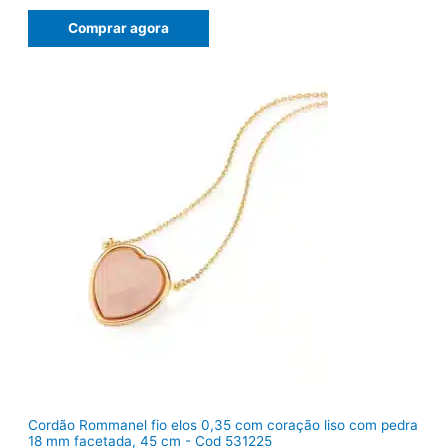
e
e
ç
ç
Comprar agora
o
o
o
a
r
t
i
u
g
a
i
l
n
é
a
:
l
R
e
$
r
9
a
2
:
,
R
8
$
2
1
.
1
9
,
0
0
.
Cordão Rommanel fio elos 0,35 com coração liso com pedra
18 mm facetada, 45 cm - Cod 531225