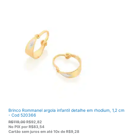
r
t
i
u
g
a
i
l
n
é
a
:
l
R
e
$
r
1
a
3
:
6
R
,
$
5
1
0
7
.
5
,
0
0
.
Brinco Rommanel argola infantil detalhe em rhodium, 1,2 cm
- Cod 520366
O
O
R$
119,00
R$
92,82
p
p
No PIX por
R$83,54
r
r
Cartão sem juros em até
10x de
R$9,28