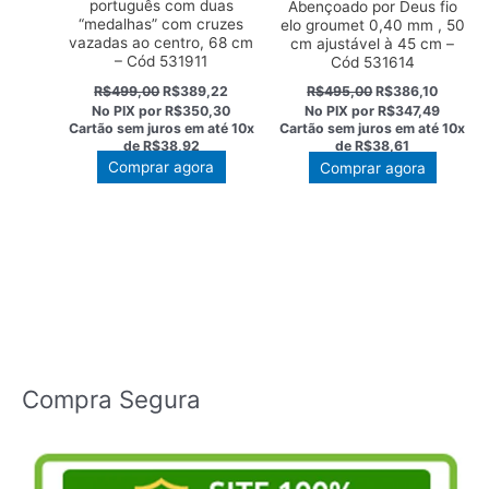
português com duas
Abençoado por Deus fio
“medalhas” com cruzes
elo groumet 0,40 mm , 50
vazadas ao centro, 68 cm
cm ajustável à 45 cm –
– Cód 531911
Cód 531614
O
O
O
O
R$
499,00
R$
389,22
R$
495,00
R$
386,10
preço
preço
preço
preço
No PIX por
R$350,30
No PIX por
R$347,49
original
atual
original
atual
Cartão sem juros em até
10x
Cartão sem juros em até
10x
era:
é:
era:
é:
de
R$38,92
de
R$38,61
R$499,00.
R$389,22.
R$495,00.
R$386,1
Comprar agora
Comprar agora
Compra Segura