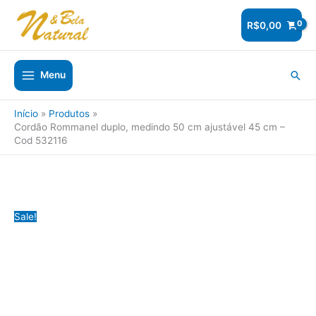
Ir
para
R$
0,00
o
conteúdo
Pesq
Menu
Início
Produtos
Cordão Rommanel duplo, medindo 50 cm ajustável 45 cm –
Cod 532116
Sale!