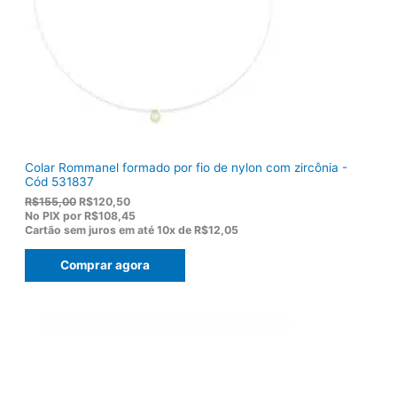
Colar Rommanel formado por fio de nylon com zircônia -
Cód 531837
O
O
R$
155,00
R$
120,50
p
p
No PIX por
R$108,45
r
r
Cartão sem juros em até
10x de
R$12,05
e
e
ç
ç
Comprar agora
o
o
o
a
r
t
i
u
g
a
i
l
n
é
a
:
l
R