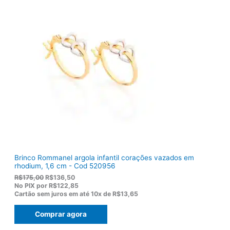
n
é
a
:
l
R
e
$
r
1
a
0
:
3
R
,
$
8
1
0
2
.
2
,
0
0
.
Brinco Rommanel argola infantil corações vazados em
rhodium, 1,6 cm - Cod 520956
O
O
R$
175,00
R$
136,50
p
p
No PIX por
R$122,85
r
r
Cartão sem juros em até
10x de
R$13,65
e
e
ç
ç
Comprar agora
o
o
o
a