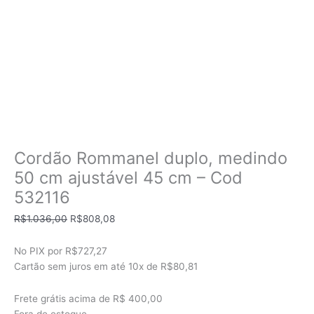
Cordão Rommanel duplo, medindo
50 cm ajustável 45 cm – Cod
532116
O
O
R$
1.036,00
R$
808,08
preço
preço
original
atual
No PIX por
R$727,27
era:
é:
Cartão sem juros em até
10x de
R$80,81
R$1.036,00.
R$808,08.
Frete grátis acima de R$ 400,00