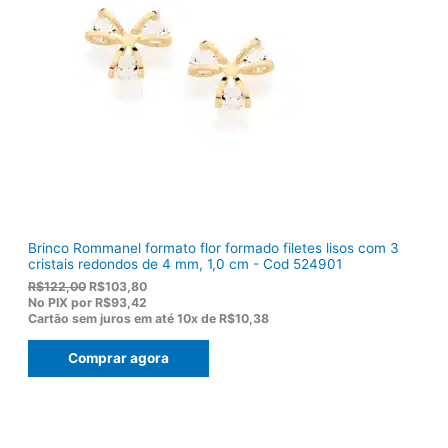
e
$
r
1
a
2
:
0
R
,
$
5
1
0
5
.
5
,
0
0
.
Brinco Rommanel formato flor formado filetes lisos com 3
cristais redondos de 4 mm, 1,0 cm - Cod 524901
O
O
R$
122,00
R$
103,80
p
p
No PIX por
R$93,42
r
r
Cartão sem juros em até
10x de
R$10,38
e
e
ç
ç
Comprar agora
o
o
o
a
r
t
i
u
g
a
i
l