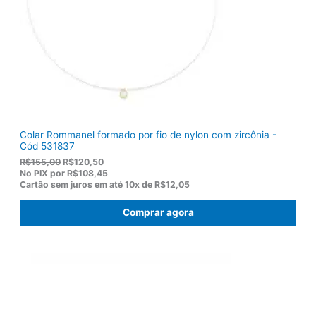
Colar Rommanel formado por fio de nylon com zircônia -
Cód 531837
O
O
R$
155,00
R$
120,50
p
p
No PIX por
R$108,45
r
r
Cartão sem juros em até
10x de
R$12,05
e
e
ç
ç
Comprar agora
o
o
o
a
r
t
i
u
g
a
i
l
n
é
a
:
l
R