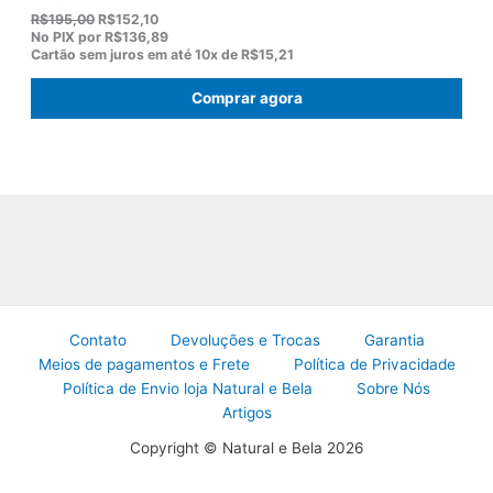
O
O
R$
195,00
R$
152,10
p
p
No PIX por
R$136,89
r
r
Cartão sem juros em até
10x de
R$15,21
e
e
ç
ç
Comprar agora
o
o
o
a
r
t
i
u
g
a
i
l
n
é
a
:
l
R
e
$
r
1
a
5
:
2
R
,
Contato
Devoluções e Trocas
Garantia
$
1
Meios de pagamentos e Frete
Política de Privacidade
1
0
Política de Envio loja Natural e Bela
Sobre Nós
9
.
5
Artigos
,
0
Copyright © Natural e Bela 2026
0
.