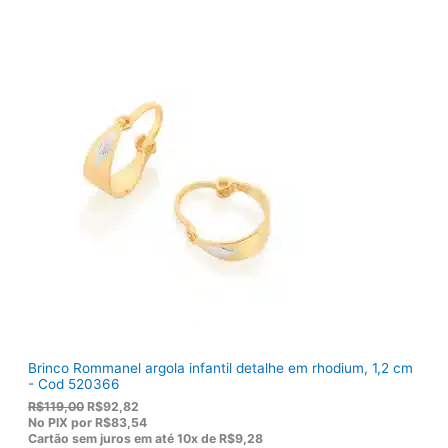
r
t
i
u
g
a
i
l
n
é
a
:
l
R
e
$
r
1
a
3
:
6
R
,
$
5
1
0
7
.
5
,
0
0
.
Brinco Rommanel argola infantil detalhe em rhodium, 1,2 cm
- Cod 520366
O
O
R$
119,00
R$
92,82
p
p
No PIX por
R$83,54
r
r
Cartão sem juros em até
10x de
R$9,28