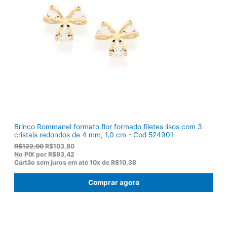
e
$
r
1
a
2
:
0
R
,
$
5
1
0
5
.
5
,
0
0
.
Brinco Rommanel formato flor formado filetes lisos com 3
cristais redondos de 4 mm, 1,0 cm - Cod 524901
O
O
R$
122,00
R$
103,80
p
p
No PIX por
R$93,42
r
r
Cartão sem juros em até
10x de
R$10,38
e
e
ç
ç
Comprar agora
o
o
o
a
r
t
i
u
g
a
i
l