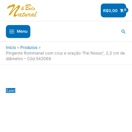
Ir
para
R$
0,00
o
conteúdo
Pesq
Menu
Início
Produtos
Pingente Rommanel com cruz e oração “Pai Nosso”, 2,3 cm de
diâmetro – Cód 542066
Sale!