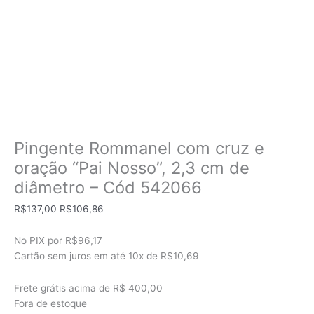
Pingente Rommanel com cruz e
oração “Pai Nosso”, 2,3 cm de
diâmetro – Cód 542066
O
O
R$
137,00
R$
106,86
preço
preço
original
atual
No PIX por
R$96,17
era:
é:
Cartão sem juros em até
10x de
R$10,69
R$137,00.
R$106,86.
Frete grátis acima de R$ 400,00
Fora de estoque