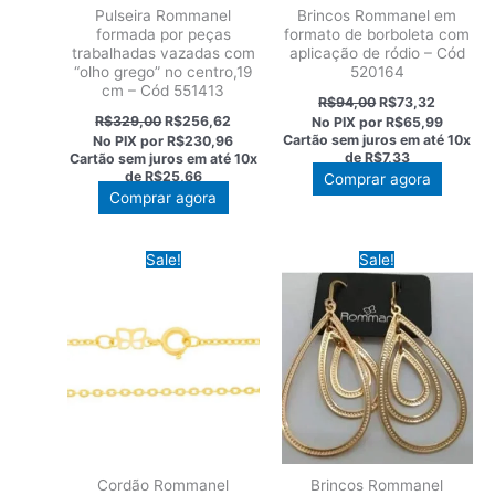
Pulseira Rommanel
Brincos Rommanel em
formada por peças
formato de borboleta com
trabalhadas vazadas com
aplicação de ródio – Cód
“olho grego” no centro,19
520164
cm – Cód 551413
O
O
R$
94,00
R$
73,32
preço
preço
O
O
R$
329,00
R$
256,62
No PIX por
R$65,99
original
atual
preço
preço
Cartão sem juros em até
10x
No PIX por
R$230,96
era:
é:
original
atual
de
R$7,33
Cartão sem juros em até
10x
R$94,00.
R$73,32
era:
é:
de
R$25,66
Comprar agora
R$329,00.
R$256,62.
Comprar agora
Sale!
Sale!
Cordão Rommanel
Brincos Rommanel