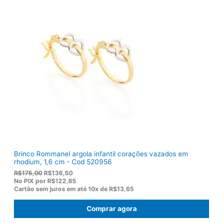
n
é
a
:
l
R
e
$
r
1
a
0
:
3
R
,
$
8
1
0
2
.
2
,
0
0
.
Brinco Rommanel argola infantil corações vazados em
rhodium, 1,6 cm - Cod 520956
O
O
R$
175,00
R$
136,50
p
p
No PIX por
R$122,85
r
r
Cartão sem juros em até
10x de
R$13,65
e
e
ç
ç
Comprar agora
o
o
o
a