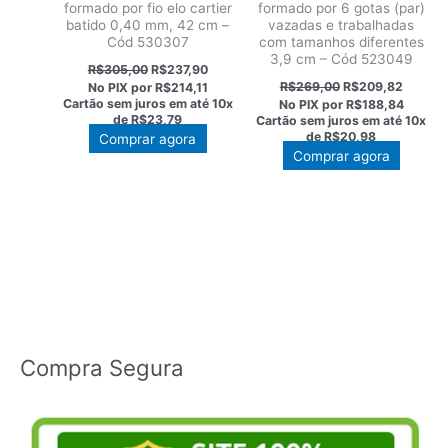
formado por fio elo cartier
formado por 6 gotas (par)
batido 0,40 mm, 42 cm –
vazadas e trabalhadas
Cód 530307
com tamanhos diferentes
3,9 cm – Cód 523049
O
O
R$
305,00
R$
237,90
preço
preço
O
O
R$
269,00
R$
209,82
No PIX por
R$214,11
original
atual
preço
preço
Cartão sem juros em até
10x
No PIX por
R$188,84
era:
é:
original
atual
de
R$23,79
Cartão sem juros em até
10x
R$305,00.
R$237,90.
era:
é:
de
R$20,98
Comprar agora
R$269,00.
R$209,
Comprar agora
Compra Segura