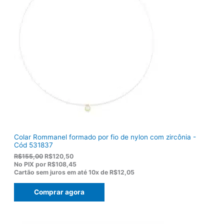
Colar Rommanel formado por fio de nylon com zircônia -
Cód 531837
O
O
R$
155,00
R$
120,50
p
p
No PIX por
R$108,45
r
r
Cartão sem juros em até
10x de
R$12,05
e
e
ç
ç
Comprar agora
o
o
o
a
r
t
i
u