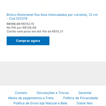
.
Brinco Rommanel fios lisos intercalados por corrente, 12 cm
- Cod 522319
O
O
R$
195,00
R$
152,10
p
p
No PIX por
R$136,89
r
r
Cartão sem juros em até
10x de
R$15,21
e
e
ç
ç
Comprar agora
o
o
o
a
r
t
i
u
g
a
i
l
n
é
a
:
l
R
e
$
r
1
a
5
:
2
R
,
Contato
Devoluções e Trocas
Garantia
$
1
Meios de pagamentos e Frete
Política de Privacidade
1
0
Política de Envio loja Natural e Bela
Sobre Nós
9
.