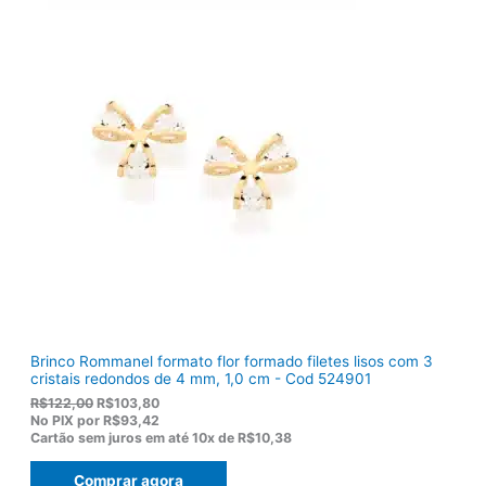
g
a
i
l
n
é
a
:
l
R
e
$
r
1
a
2
:
0
R
,
$
5
1
0
5
.
5
,
0
0
.
Brinco Rommanel formato flor formado filetes lisos com 3
cristais redondos de 4 mm, 1,0 cm - Cod 524901
O
O
R$
122,00
R$
103,80
p
p
No PIX por
R$93,42
r
r
Cartão sem juros em até
10x de
R$10,38
e
e
ç
ç
Comprar agora