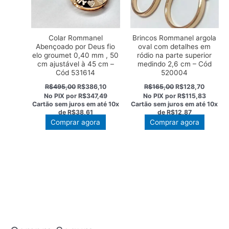
Colar Rommanel
Brincos Rommanel argola
Abençoado por Deus fio
oval com detalhes em
elo groumet 0,40 mm , 50
ródio na parte superior
cm ajustável à 45 cm –
medindo 2,6 cm – Cód
Cód 531614
520004
O
O
O
O
R$
495,00
R$
386,10
R$
165,00
R$
128,70
preço
preço
preço
preço
No PIX por
R$347,49
No PIX por
R$115,83
original
atual
original
atual
Cartão sem juros em até
10x
Cartão sem juros em até
10x
era:
é:
era:
é:
de
R$38,61
de
R$12,87
R$495,00.
R$386,10.
R$165,00.
R$128,7
Comprar agora
Comprar agora