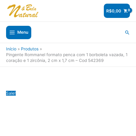
Ir
para
R$
0,00
o
conteúdo
Pesq
Menu
Início
Produtos
Pingente Rommanel formato penca com 1 borboleta vazada, 1
coração e 1 zircônia, 2 cm x 1,7 cm – Cod 542369
Sale!