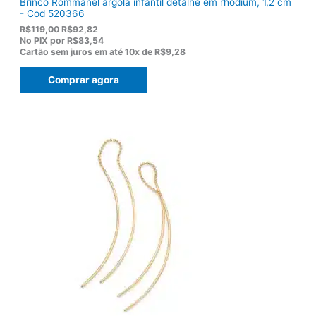
Brinco Rommanel argola infantil detalhe em rhodium, 1,2 cm
- Cod 520366
O
O
R$
119,00
R$
92,82
p
p
No PIX por
R$83,54
r
r
Cartão sem juros em até
10x de
R$9,28
e
e
ç
ç
Comprar agora
o
o
o
a
r
t
i
u
g
a
i
l
n
é
a
:
l
R
e
$
r
9
a
2
:
,
R
8
$
2
1
.
1
9
,
0
0