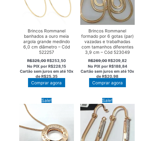
Brincos Rommanel
Brincos Rommanel
banhados a ouro meia
formado por 6 gotas (par)
argola grande medindo
vazadas e trabalhadas
6,0 cm diâmetro – Cód
com tamanhos diferentes
522257
3,9 cm – Cód 523049
O
O
O
O
R$
325,00
R$
253,50
R$
269,00
R$
209,82
preço
preço
preço
preço
No PIX por
R$228,15
No PIX por
R$188,84
original
atual
original
atual
Cartão sem juros em até
10x
Cartão sem juros em até
10x
era:
é:
era:
é:
de
R$25,35
de
R$20,98
R$325,00.
R$253,50.
R$269,00.
R$209,
Comprar agora
Comprar agora
Sale!
Sale!