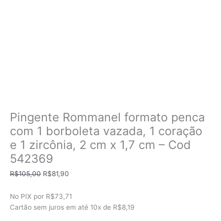
Pingente Rommanel formato penca
com 1 borboleta vazada, 1 coração
e 1 zircônia, 2 cm x 1,7 cm – Cod
542369
O
O
R$
105,00
R$
81,90
preço
preço
original
atual
No PIX por
R$73,71
era:
é:
Cartão sem juros em até
10x de
R$8,19
R$105,00.
R$81,90.