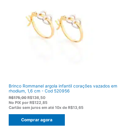
l
R
e
$
r
1
a
0
:
3
R
,
$
8
1
0
2
.
2
,
0
0
.
Brinco Rommanel argola infantil corações vazados em
rhodium, 1,6 cm - Cod 520956
O
O
R$
175,00
R$
136,50
p
p
No PIX por
R$122,85
r
r
Cartão sem juros em até
10x de
R$13,65
e
e
ç
ç
Comprar agora
o
o
o
a
r
t
i
u