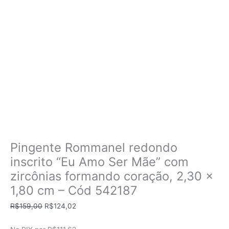
Pingente Rommanel redondo
inscrito “Eu Amo Ser Mãe” com
zircônias formando coração, 2,30 x
1,80 cm – Cód 542187
O
O
R$
159,00
R$
124,02
preço
preço
original
atual