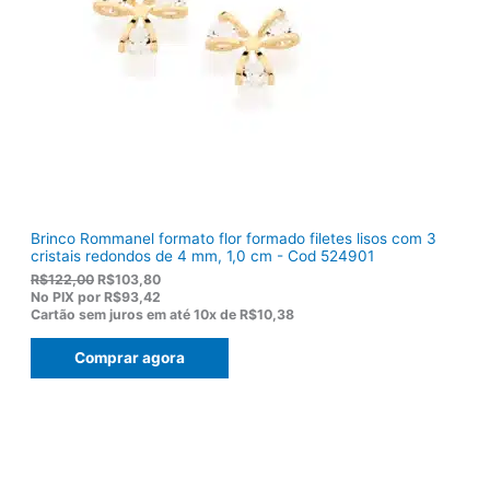
a
2
:
0
R
,
$
5
1
0
5
.
5
,
0
0
.
Brinco Rommanel formato flor formado filetes lisos com 3
cristais redondos de 4 mm, 1,0 cm - Cod 524901
O
O
R$
122,00
R$
103,80
p
p
No PIX por
R$93,42
r
r
Cartão sem juros em até
10x de
R$10,38
e
e
ç
ç
Comprar agora
o
o
o
a
r
t
i
u
g
a
i
l
n
é
a
: