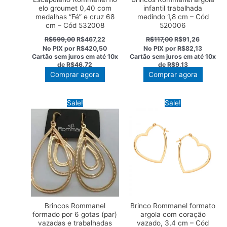
elo groumet 0,40 com
infantil trabalhada
medalhas “Fé” e cruz 68
medindo 1,8 cm – Cód
cm – Cód 532008
520006
O
O
O
O
R$
599,00
R$
467,22
R$
117,00
R$
91,26
preço
preço
preço
preço
No PIX por
R$420,50
No PIX por
R$82,13
original
atual
original
atual
Cartão sem juros em até
10x
Cartão sem juros em até
10x
era:
é:
era:
é:
de
R$46,72
de
R$9,13
R$599,00.
R$467,22.
R$117,00.
R$91,26.
Comprar agora
Comprar agora
Sale!
Sale!
Brincos Rommanel
Brinco Rommanel formato
formado por 6 gotas (par)
argola com coração
vazadas e trabalhadas
vazado, 3,4 cm – Cód