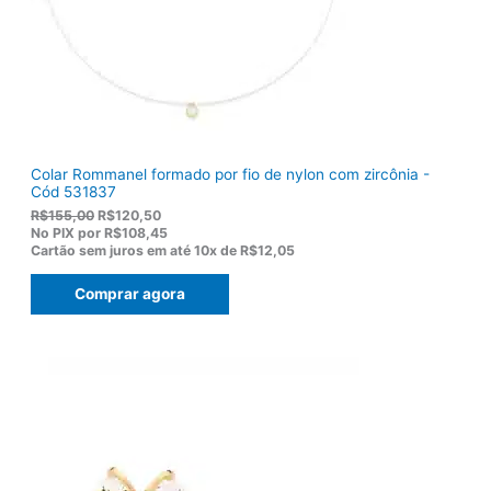
Colar Rommanel formado por fio de nylon com zircônia -
Cód 531837
O
O
R$
155,00
R$
120,50
p
p
No PIX por
R$108,45
r
r
Cartão sem juros em até
10x de
R$12,05
e
e
ç
ç
Comprar agora
o
o
o
a
r
t
i
u
g
a
i
l
n
é
a
:
l
R
e
$
r
1