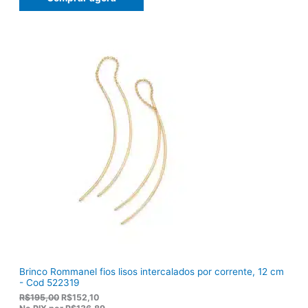
o
o
o
a
r
t
i
u
g
a
i
l
n
é
a
:
l
R
e
$
r
9
a
2
:
,
R
8
$
2
1
.
1
9
,
0
0
.
Brinco Rommanel fios lisos intercalados por corrente, 12 cm
- Cod 522319
O
O
R$
195,00
R$
152,10
p
p