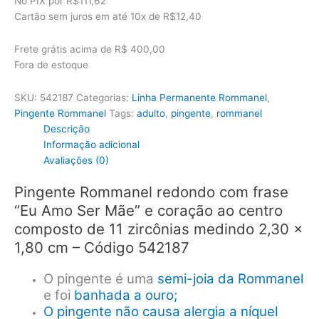
No PIX por
R$111,62
era:
é:
Cartão sem juros em até
10x de
R$12,40
R$159,00.
R$124,02.
Frete grátis acima de R$ 400,00
Fora de estoque
SKU:
542187
Categorias:
Linha Permanente Rommanel
,
Pingente Rommanel
Tags:
adulto
,
pingente
,
rommanel
Descrição
Informação adicional
Avaliações (0)
Pingente Rommanel redondo com frase
“Eu Amo Ser Mãe” e coração ao centro
composto de 11 zircônias medindo 2,30 x
1,80 cm – Código 542187
O pingente é uma
semi-joia da Rommanel
e foi
banhada a ouro;
O pingente não causa alergia a níquel