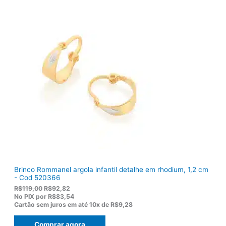
g
a
i
l
n
é
a
:
l
R
e
$
r
1
a
3
:
6
R
,
$
5
1
0
7
.
5
,
0
0
.
Brinco Rommanel argola infantil detalhe em rhodium, 1,2 cm
- Cod 520366
O
O
R$
119,00
R$
92,82
p
p
No PIX por
R$83,54
r
r
Cartão sem juros em até
10x de
R$9,28
e
e
ç
ç
Comprar agora