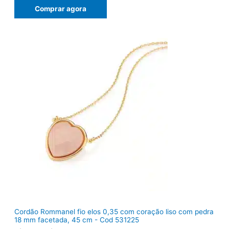
ç
ç
Comprar agora
o
o
o
a
r
t
i
u
g
a
i
l
n
é
a
:
l
R
e
$
r
9
a
2
:
,
R
8
$
2
1
.
1
9
,
0
0
.
Cordão Rommanel fio elos 0,35 com coração liso com pedra
18 mm facetada, 45 cm - Cod 531225