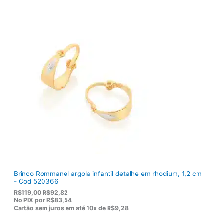
i
u
g
a
i
l
n
é
a
:
l
R
e
$
r
1
a
3
:
6
R
,
$
5
1
0
7
.
5
,
0
0
.
Brinco Rommanel argola infantil detalhe em rhodium, 1,2 cm
- Cod 520366
O
O
R$
119,00
R$
92,82
p
p
No PIX por
R$83,54
r
r
Cartão sem juros em até
10x de
R$9,28
e
e