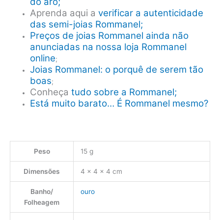
do aro;
Aprenda aqui a
verificar a autenticidade
das semi-joias Rommanel;
Preços de joias Rommanel ainda não
anunciadas na nossa loja Rommanel
online
;
Joias Rommanel: o porquê de serem tão
boas
;
Conheça
tudo sobre a Rommanel;
Está muito barato… É Rommanel mesmo?
Peso
15 g
Dimensões
4 × 4 × 4 cm
Banho/
ouro
Folheagem