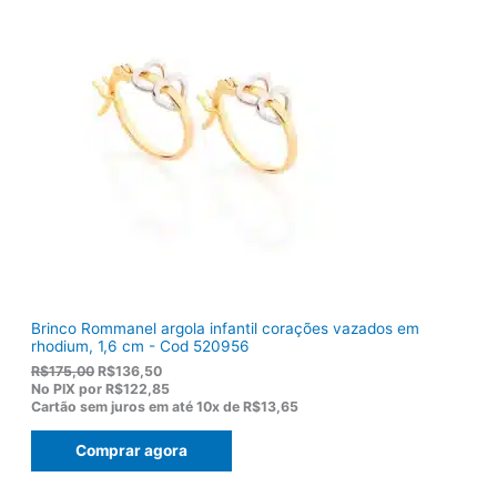
n
é
a
:
l
R
e
$
r
1
a
0
:
3
R
,
$
8
1
0
2
.
2
,
0
0
.
Brinco Rommanel argola infantil corações vazados em
rhodium, 1,6 cm - Cod 520956
O
O
R$
175,00
R$
136,50
p
p
No PIX por
R$122,85
r
r
Cartão sem juros em até
10x de
R$13,65
e
e
ç
ç
Comprar agora
o
o
o
a
r
t