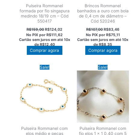
Pulseira Rommanel
Brincos Rommanel
formada por fio singapura
banhados a ouro com bola
medindo 18/19 cm – Cód
de 0,4 cm de diâmetro –
550417
Cód 520246
O
O
O
O
R$
159,00
R$
124,02
R$
107,00
R$
83,46
preço
preço
preço
preço
No PIX por
R$111,62
No PIX por
R$75,11
original
atual
original
atual
Cartão sem juros em até
10x
Cartão sem juros em até
10x
era:
é:
era:
é:
de
R$12,40
de
R$8,35
R$159,00.
R$124,02.
R$107,00.
R$83,46
Comprar agora
Comprar agora
Sale!
Sale!
Pulseira Rommanel com
Pulseira Rommanel com
elos médio e peças
fio elos 1 x 1 0,40 com 5