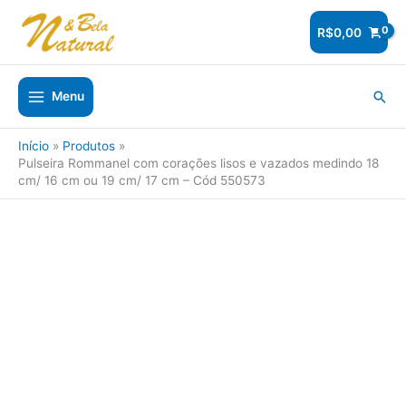
Ir
para
R$
0,00
o
conteúdo
Pesq
Menu
Início
Produtos
Pulseira Rommanel com corações lisos e vazados medindo 18
cm/ 16 cm ou 19 cm/ 17 cm – Cód 550573