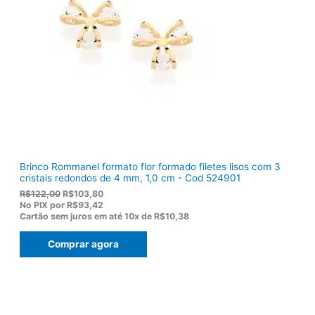
r
1
a
2
:
0
R
,
$
5
1
0
5
.
5
,
0
0
.
Brinco Rommanel formato flor formado filetes lisos com 3
cristais redondos de 4 mm, 1,0 cm - Cod 524901
O
O
R$
122,00
R$
103,80
p
p
No PIX por
R$93,42
r
r
Cartão sem juros em até
10x de
R$10,38
e
e
ç
ç
Comprar agora
o
o
o
a
r
t
i
u
g
a
i
l