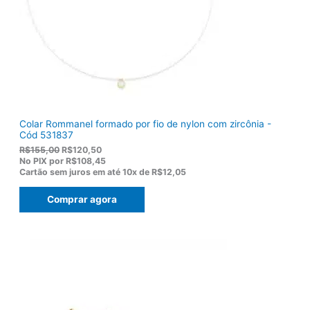
Colar Rommanel formado por fio de nylon com zircônia -
Cód 531837
O
O
R$
155,00
R$
120,50
p
p
No PIX por
R$108,45
r
r
Cartão sem juros em até
10x de
R$12,05
e
e
ç
ç
Comprar agora
o
o
o
a
r
t
i
u
g
a
i
l
n
é
a
:
l
R
e
$