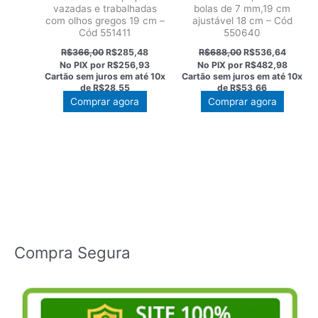
vazadas e trabalhadas
bolas de 7 mm,19 cm
com olhos gregos 19 cm –
ajustável 18 cm – Cód
Cód 551411
550640
O
O
O
O
R$
366,00
R$
285,48
R$
688,00
R$
536,64
preço
preço
preço
preço
No PIX por
R$256,93
No PIX por
R$482,98
original
atual
original
atual
Cartão sem juros em até
10x
Cartão sem juros em até
10x
era:
é:
era:
é:
de
R$28,55
de
R$53,66
R$366,00.
R$285,48.
R$688,00.
R$536,
Comprar agora
Comprar agora
Compra Segura