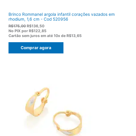
Brinco Rommanel argola infantil corações vazados em
rhodium, 1,6 cm - Cod 520956
O
O
R$
175,00
R$
136,50
p
p
No PIX por
R$122,85
r
r
Cartão sem juros em até
10x de
R$13,65
e
e
ç
ç
Comprar agora
o
o
o
a
r
t
i
u
g
a
i
l
n
é
a
:
l
R
e
$
r
1
a
3
:
6
R
,
$
5
1
0
7
.
5