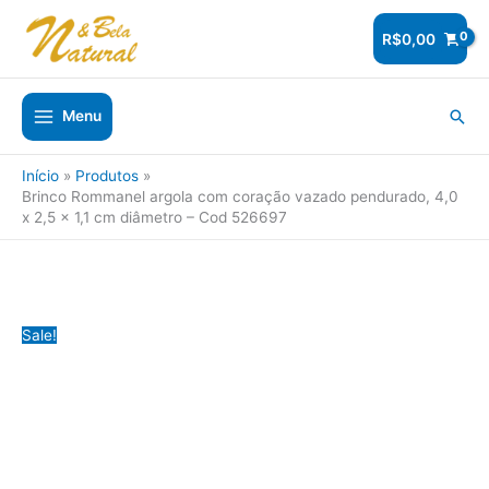
Ir
para
R$
0,00
o
conteúdo
Pesq
Menu
Início
Produtos
Brinco Rommanel argola com coração vazado pendurado, 4,0
x 2,5 x 1,1 cm diâmetro – Cod 526697
Sale!