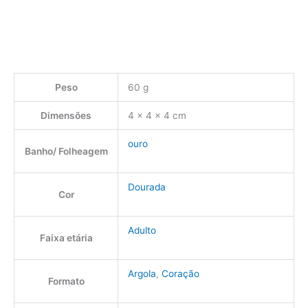
Peso
60 g
Dimensões
4 × 4 × 4 cm
ouro
Banho/ Folheagem
Dourada
Cor
Adulto
Faixa etária
Argola
,
Coração
Formato