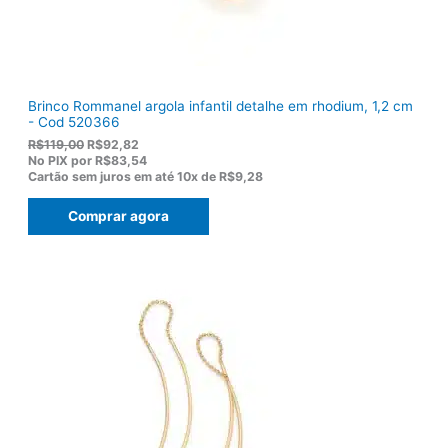
,
0
0
.
Brinco Rommanel argola infantil detalhe em rhodium, 1,2 cm
- Cod 520366
O
O
R$
119,00
R$
92,82
p
p
No PIX por
R$83,54
r
r
Cartão sem juros em até
10x de
R$9,28
e
e
ç
ç
Comprar agora
o
o
o
a
r
t
i
u
g
a
i
l
n
é
a
:
l
R
e
$
r
9
a
2
:
,
R
8
$
2