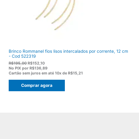
1
.
1
9
,
0
0
.
Brinco Rommanel fios lisos intercalados por corrente, 12 cm
- Cod 522319
O
O
R$
195,00
R$
152,10
p
p
No PIX por
R$136,89
r
r
Cartão sem juros em até
10x de
R$15,21
e
e
ç
ç
Comprar agora
o
o
o
a
r
t
i
u
g
a
i
l
n
é
a
:
l
R
e
$
r
1