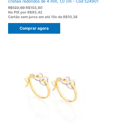
cristais redondos de 4 mm, 1,0 cm - Cod 524901
O
O
R$
122,00
R$
103,80
p
p
No PIX por
R$93,42
r
r
Cartão sem juros em até
10x de
R$10,38
e
e
ç
ç
Comprar agora
o
o
o
a
r
t
i
u
g
a
i
l
n
é
a
:
l
R
e
$
r
1
a
0
:
3
R
,
$
8
1
0
2
.
2
,
0
0
.