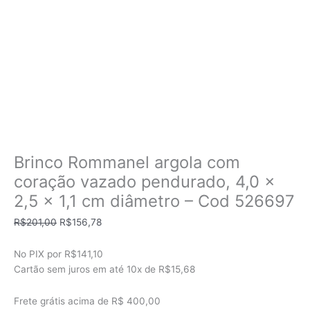
Brinco Rommanel argola com
coração vazado pendurado, 4,0 x
2,5 x 1,1 cm diâmetro – Cod 526697
O
O
R$
201,00
R$
156,78
preço
preço
original
atual
No PIX por
R$141,10
era:
é:
Cartão sem juros em até
10x de
R$15,68
R$201,00.
R$156,78.
Frete grátis acima de R$ 400,00