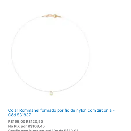
Colar Rommanel formado por fio de nylon com zircônia -
Cód 531837
O
O
R$
155,00
R$
120,50
p
p
No PIX por
R$108,45
r
r
Cartão sem juros em até
10x de
R$12,05