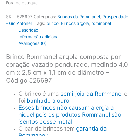
Fora de estoque
SKU:
526697
Categorias:
Brincos da Rommanel
,
Prosperidade
- Gio Antonelli
Tags:
brinco
,
Brincos argola
,
rommanel
Descrição
Informação adicional
Avaliações (0)
Brinco Rommanel argola composta por
coração vazado pendurado, medindo 4,0
cm x 2,5 cm x 1,1 cm de diâmetro –
Código 526697
O brinco é uma
semi-joia da Rommanel
e
foi
banhado a ouro;
Esses brincos não causam alergia a
níquel pois os produtos Rommanel são
isentos desse metal;
O par de brincos tem
garantia da
Rommanel;