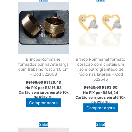
Brincos Rommanel
Brinco Rommanel formato
formados por navete larga
coração com cristais um
com trabalho fosco 1,0 cm
liso e outro granitado de
– Cód 522008
ródio nas laterais – Cod
522545
O
O
R$
166,00
R$
129,48
preço
preço
O
O
R$
120,00
R$
93,60
No PIX por
R$116,53
original
atual
preço
preço
Cartão sem juros em até
10x
No PIX por
R$84,24
era:
é:
original
atual
de
R$12,95
Cartão sem juros em até
10x
R$166,00.
R$129,48.
era:
é:
de
R$9,36
Comprar agora
R$120,00.
R$93,60
Comprar agora
Sale!
Sale!