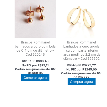
Brincos Rommanel
Brincos Rommanel
banhados a ouro com bola
banhados a ouro argola
de 0,4 cm de diâmetro –
lisa com parte inferior
Cód 520246
larga medindo 2,2 cm de
diâmetro – Cód 522902
O
O
R$
107,00
R$
83,46
preço
preço
O
O
R$
349,00
R$
272,22
No PIX por
R$75,11
original
atual
preço
preço
Cartão sem juros em até
10x
No PIX por
R$245,00
era:
é:
original
atual
de
R$8,35
Cartão sem juros em até
10x
R$107,00.
R$83,46.
era:
é:
de
R$27,22
Comprar agora
R$349,00.
R$272,
Comprar agora