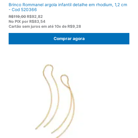
Brinco Rommanel argola infantil detalhe em rhodium, 1,2 cm
- Cod 520366
O
O
R$
119,00
R$
92,82
p
p
No PIX por
R$83,54
r
r
Cartão sem juros em até
10x de
R$9,28
e
e
ç
ç
Comprar agora
o
o
o
a
r
t
i
u
g
a
i
l
n
é
a
:
l
R
e
$
r
9
a
2
:
,
R
8
$
2
1
.
1
9
,
0