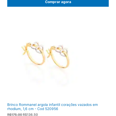
Comprar agora
o
o
o
a
r
t
i
u
g
a
i
l
n
é
a
:
l
R
e
$
r
1
a
0
:
3
R
,
$
8
1
0
2
.
2
,
0
0
.
Brinco Rommanel argola infantil corações vazados em
rhodium, 1,6 cm - Cod 520956
O
O
R$
175,00
R$
136,50