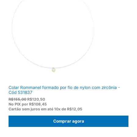
Colar Rommanel formado por fio de nylon com zircônia -
Cód 531837
O
O
R$
155,00
R$
120,50
p
p
No PIX por
R$108,45
r
r
Cartão sem juros em até
10x de
R$12,05
e
e
ç
ç
Comprar agora
o
o
o
a
r
t