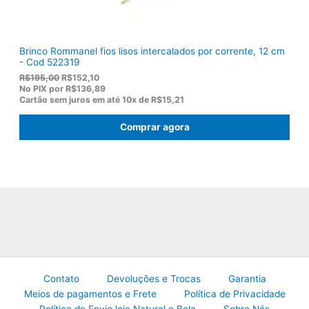
0
.
Brinco Rommanel fios lisos intercalados por corrente, 12 cm
- Cod 522319
O
O
R$
195,00
R$
152,10
p
p
No PIX por
R$136,89
r
r
Cartão sem juros em até
10x de
R$15,21
e
e
ç
ç
Comprar agora
o
o
o
a
r
t
i
u
g
a
i
l
n
é
a
:
l
R
e
$
r
1
a
5
:
2
R
,
Contato
Devoluções e Trocas
Garantia
$
1
Meios de pagamentos e Frete
Política de Privacidade
1
0
Política de Envio loja Natural e Bela
Sobre Nós
9
.