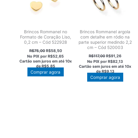
Brincos Rommanel no
Brincos Rommanel argola
Formato de Coração Liso,
com detalhe em ródio na
0,2 cm – Cód 522928
parte superior medindo 2,2
cm – Cód 520003
O
O
R$
75,00
R$
58,50
preço
preço
O
O
R$
117,00
R$
91,26
No PIX por
R$52,65
original
atual
preço
preço
Cartão sem juros em até
10x
No PIX por
R$82,13
era:
é:
original
atual
de
R$5,85
Cartão sem juros em até
10x
R$75,00.
R$58,50.
era:
é:
de
R$9,13
Comprar agora
R$117,00.
R$91,26.
Comprar agora