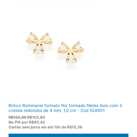
i
u
g
a
i
l
n
é
a
:
l
R
e
$
r
1
a
2
:
0
R
,
$
5
1
0
5
.
5
,
0
0
.
Brinco Rommanel formato flor formado filetes lisos com 3
cristais redondos de 4 mm, 1,0 cm - Cod 524901
O
O
R$
122,00
R$
103,80
p
p
No PIX por
R$93,42
r
r
Cartão sem juros em até
10x de
R$10,38
e
e
ç
ç