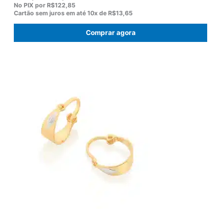
p
p
No PIX por
R$122,85
r
r
Cartão sem juros em até
10x de
R$13,65
e
e
ç
ç
Comprar agora
o
o
o
a
r
t
i
u
g
a
i
l
n
é
a
:
l
R
e
$
r
1
a
3
:
6
R
,
$
5
1
0
7
.
5
,
0
0
.