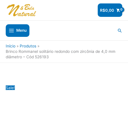
Ir
para
R$
0,00
o
conteúdo
Pesq
Menu
Início
Produtos
Brinco Rommanel solitário redondo com zircônia de 4,0 mm
diâmetro – Cód 526193
Sale!