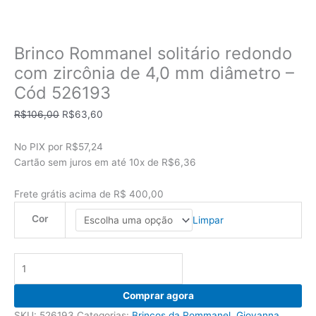
Brinco Rommanel solitário redondo
com zircônia de 4,0 mm diâmetro –
Cód 526193
O
O
R$
106,00
R$
63,60
preço
preço
original
atual
No PIX por
R$57,24
era:
é:
Cartão sem juros em até
10x de
R$6,36
R$106,00.
R$63,60.
Frete grátis acima de R$ 400,00
Cor
Limpar
Brinco
Rommanel
solitário
Comprar agora
redondo
SKU:
526193
Categorias:
Brincos da Rommanel
,
Giovanna