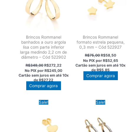
Brincos Rommanel
Brincos Rommanel
banhados a ouro argola
formato estrela pequena,
lisa com parte inferior
0,3 mm – Cód 522927
larga medindo 2,2 cm de
O
O
R$
75,00
R$
58,50
diâmetro – Cód 522902
preço
preço
No PIX por
R$52,65
original
atual
O
O
R$
349,00
R$
272,22
Cartão sem juros em até
10x
era:
é:
preço
preço
de
R$5,85
No PIX por
R$245,00
R$75,00.
R$58,50
original
atual
Cartão sem juros em até
10x
Comprar agora
era:
é:
de
R$27,22
R$349,00.
R$272,22.
Comprar agora
Sale!
Sale!