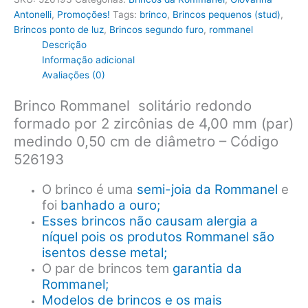
com
Antonelli
,
Promoções!
Tags:
brinco
,
Brincos pequenos (stud)
,
zircônia
Brincos ponto de luz
,
Brincos segundo furo
,
rommanel
de
Descrição
4,0
Informação adicional
mm
Avaliações (0)
diâmetro
-
Brinco Rommanel solitário redondo
Cód
formado por 2 zircônias de 4,00 mm (par)
526193
medindo 0,50 cm de diâmetro – Código
quantidade
526193
O brinco é uma
semi-joia da Rommanel
e
foi
banhado a ouro;
Esses brincos não causam alergia a
níquel pois os produtos Rommanel são
isentos desse metal;
O par de brincos tem
garantia da
Rommanel;
Modelos de brincos e os mais