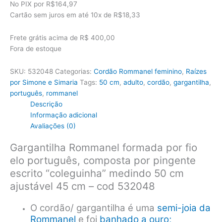
original
atual
No PIX por
R$164,97
era:
é:
Cartão sem juros em até
10x de
R$18,33
R$235,00.
R$183,30.
Frete grátis acima de R$ 400,00
Fora de estoque
SKU:
532048
Categorias:
Cordão Rommanel feminino
,
Raízes
por Simone e Simaria
Tags:
50 cm
,
adulto
,
cordão
,
gargantilha
,
português
,
rommanel
Descrição
Informação adicional
Avaliações (0)
Gargantilha Rommanel formada por fio
elo português, composta por pingente
escrito “coleguinha” medindo 50 cm
ajustável 45 cm – cod 532048
O cordão/ gargantilha é uma
semi-joia da
Rommanel
e foi
banhado a ouro;