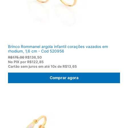
1
0
2
.
2
,
0
0
.
Brinco Rommanel argola infantil corações vazados em
rhodium, 1,6 cm - Cod 520956
O
O
R$
175,00
R$
136,50
p
p
No PIX por
R$122,85
r
r
Cartão sem juros em até
10x de
R$13,65
e
e
ç
ç
Comprar agora
o
o
o
a
r
t
i
u
g
a
i
l
n
é
a
:
l
R
e
$
r
1