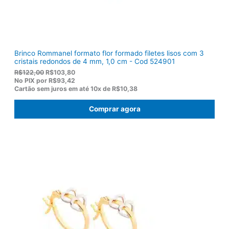
,
0
0
.
Brinco Rommanel formato flor formado filetes lisos com 3
cristais redondos de 4 mm, 1,0 cm - Cod 524901
O
O
R$
122,00
R$
103,80
p
p
No PIX por
R$93,42
r
r
Cartão sem juros em até
10x de
R$10,38
e
e
ç
ç
Comprar agora
o
o
o
a
r
t
i
u
g
a
i
l
n
é
a
:
l
R
e
$
r
1
a
0
:
3
R
,
$
8