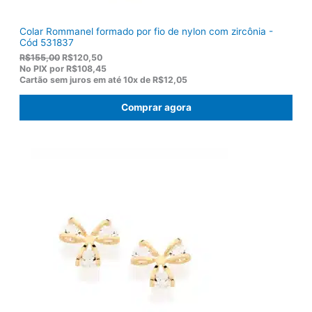
Colar Rommanel formado por fio de nylon com zircônia -
Cód 531837
O
O
R$
155,00
R$
120,50
p
p
No PIX por
R$108,45
r
r
Cartão sem juros em até
10x de
R$12,05
e
e
ç
ç
Comprar agora
o
o
o
a
r
t
i
u
g
a
i
l
n
é
a
:
l
R
e
$
r
1
a
2
:
0
R
,
$
5
1
0
5
.
5