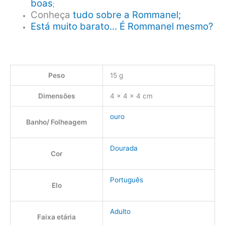
boas
;
Conheça
tudo sobre a Rommanel;
Está muito barato… É Rommanel mesmo?
Peso
15 g
Dimensões
4 × 4 × 4 cm
ouro
Banho/ Folheagem
Dourada
Cor
Português
Elo
Adulto
Faixa etária