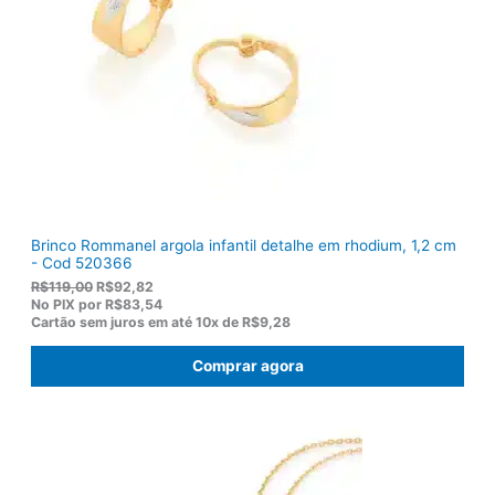
a
3
:
6
R
,
$
5
1
0
7
.
5
,
0
0
.
Brinco Rommanel argola infantil detalhe em rhodium, 1,2 cm
- Cod 520366
O
O
R$
119,00
R$
92,82
p
p
No PIX por
R$83,54
r
r
Cartão sem juros em até
10x de
R$9,28
e
e
ç
ç
Comprar agora
o
o
o
a
r
t
i
u
g
a
i
l
n
é