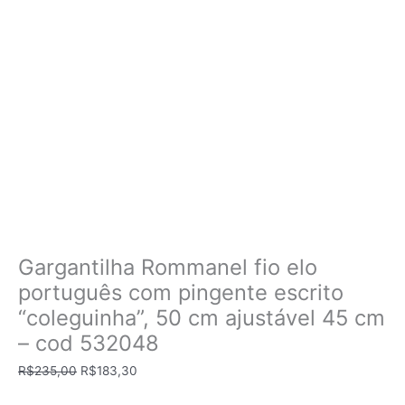
Gargantilha Rommanel fio elo
português com pingente escrito
“coleguinha”, 50 cm ajustável 45 cm
– cod 532048
O
O
R$
235,00
R$
183,30
preço
preço