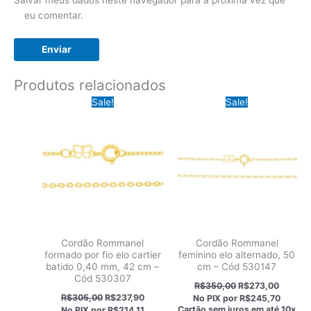
eu comentar.
Produtos relacionados
Sale!
Sale!
Cordão Rommanel
Cordão Rommanel
formado por fio elo cartier
feminino elo alternado, 50
batido 0,40 mm, 42 cm –
cm – Cód 530147
Cód 530307
O
O
R$
350,00
R$
273,00
preço
preço
O
O
R$
305,00
R$
237,90
No PIX por
R$245,70
original
atual
preço
preço
Cartão sem juros em até
10x
No PIX por
R$214,11