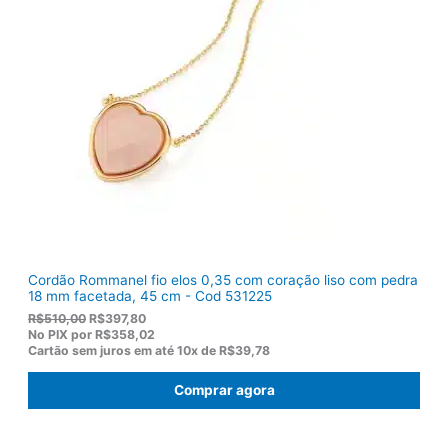
a
:
l
R
e
$
r
9
a
2
:
,
R
8
$
2
1
.
1
9
,
0
0
.
Cordão Rommanel fio elos 0,35 com coração liso com pedra
18 mm facetada, 45 cm - Cod 531225
O
O
R$
510,00
R$
397,80
p
p
No PIX por
R$358,02
r
r
Cartão sem juros em até
10x de
R$39,78
e
e
ç
ç
Comprar agora
o
o
o
a
r
t
i
u