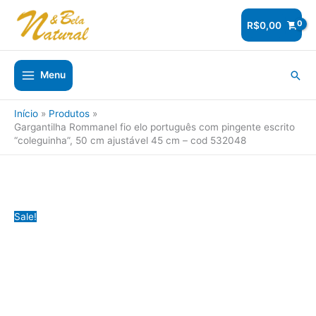
Ir
para
R$
0,00
o
conteúdo
Pesq
Menu
Início
Produtos
Gargantilha Rommanel fio elo português com pingente escrito
“coleguinha”, 50 cm ajustável 45 cm – cod 532048
Sale!