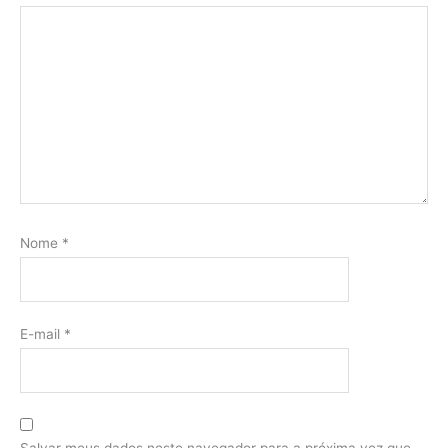
Nome
*
E-mail
*
Salvar meus dados neste navegador para a próxima vez que