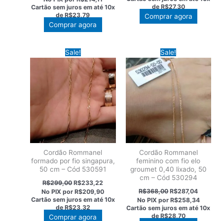
era:
é:
original
atual
de
R$27,30
Cartão sem juros em até
10x
R$350,00.
R$273,
era:
é:
de
R$23,79
Comprar agora
R$305,00.
R$237,90.
Comprar agora
Sale!
Sale!
Cordão Rommanel
Cordão Rommanel
formado por fio singapura,
feminino com fio elo
50 cm – Cód 530591
groumet 0,40 lixado, 50
cm – Cód 530294
O
O
R$
299,00
R$
233,22
preço
preço
O
O
R$
368,00
R$
287,04
No PIX por
R$209,90
original
atual
preço
preço
Cartão sem juros em até
10x
No PIX por
R$258,34
era:
é:
original
atual
de
R$23,32
Cartão sem juros em até
10x
R$299,00.
R$233,22.
era:
é:
de
R$28,70
Comprar agora
R$368,00.
R$287,0