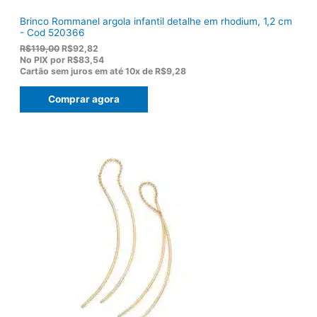
Brinco Rommanel argola infantil detalhe em rhodium, 1,2 cm
- Cod 520366
O
O
R$
119,00
R$
92,82
p
p
No PIX por
R$83,54
r
r
Cartão sem juros em até
10x de
R$9,28
e
e
ç
ç
Comprar agora
o
o
o
a
r
t
i
u
g
a
i
l
n
é
a
:
l
R
e
$
r
9
a
2
:
,
R
8
$
2
1
.
1
9
,