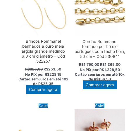
Brincos Rommanel
Cordão Rommanel
banhados a ouro meia
formado por fio elo
argola grande medindo
português com fecho boia,
6,0 cm diâmetro – Cód
50 cm – Cód 530841
522257
O
O
R$
1.750,00
R$
1.365,00
preço
preço
O
O
R$
325,00
R$
253,50
No PIX por
R$1.228,50
original
atual
preço
preço
Cartão sem juros em até
10x
No PIX por
R$228,15
era:
é:
original
atual
de
R$136,50
Cartão sem juros em até
10x
R$1.750,00.
R$1.3
era:
é:
de
R$25,35
Comprar agora
R$325,00.
R$253,50.
Comprar agora
Sale!
Sale!