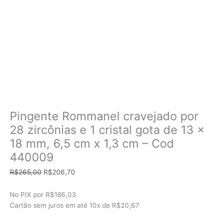
Pingente Rommanel cravejado por
28 zircônias e 1 cristal gota de 13 x
18 mm, 6,5 cm x 1,3 cm – Cod
440009
O
O
R$
265,00
R$
206,70
preço
preço
original
atual
No PIX por
R$186,03
era:
é:
Cartão sem juros em até
10x de
R$20,67
R$265,00.
R$206,70.