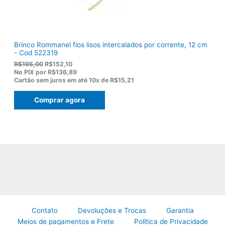
0
0
.
Brinco Rommanel fios lisos intercalados por corrente, 12 cm
- Cod 522319
O
O
R$
195,00
R$
152,10
p
p
No PIX por
R$136,89
r
r
Cartão sem juros em até
10x de
R$15,21
e
e
ç
ç
Comprar agora
o
o
o
a
r
t
i
u
g
a
i
l
n
é
a
:
l
R
e
$
r
1
a
5
:
2
R
,
Contato
Devoluções e Trocas
Garantia
$
1
Meios de pagamentos e Frete
Política de Privacidade
1
0