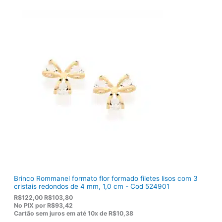
r
t
i
u
g
a
i
l
n
é
a
:
l
R
e
$
r
1
a
2
:
0
R
,
$
5
1
0
5
.
5
,
0
0
.
Brinco Rommanel formato flor formado filetes lisos com 3
cristais redondos de 4 mm, 1,0 cm - Cod 524901
O
O
R$
122,00
R$
103,80
p
p
No PIX por
R$93,42
r
r
Cartão sem juros em até
10x de
R$10,38
e
e