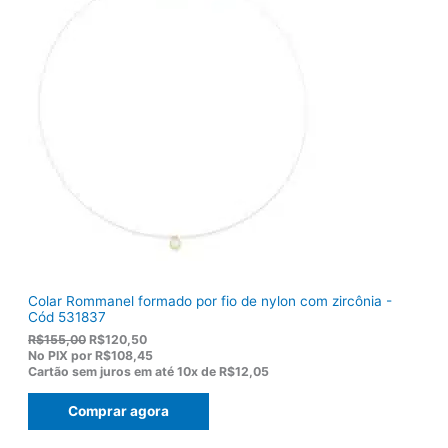
Colar Rommanel formado por fio de nylon com zircônia -
Cód 531837
O
O
R$
155,00
R$
120,50
p
p
No PIX por
R$108,45
r
r
Cartão sem juros em até
10x de
R$12,05
e
e
ç
ç
Comprar agora
o
o
o
a