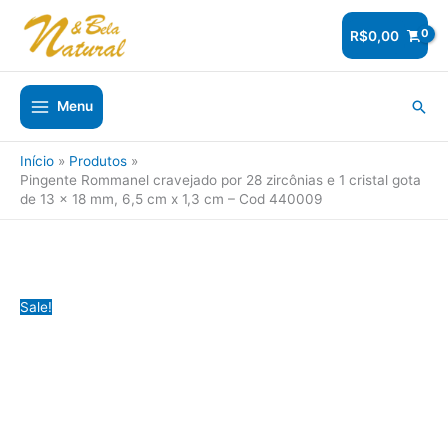
Ir
para
R$
0,00
o
conteúdo
Pesq
Menu
Início
Produtos
Pingente Rommanel cravejado por 28 zircônias e 1 cristal gota
de 13 x 18 mm, 6,5 cm x 1,3 cm – Cod 440009
Sale!