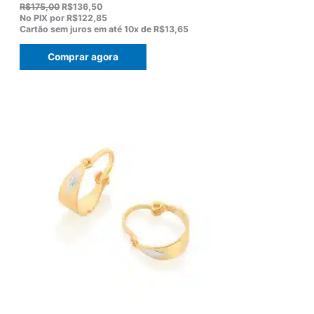
O
O
R$
175,00
R$
136,50
p
p
No PIX por
R$122,85
r
r
Cartão sem juros em até
10x de
R$13,65
e
e
ç
ç
Comprar agora
o
o
o
a
r
t
i
u
g
a
i
l
n
é
a
:
l
R
e
$
r
1
a
3
:
6
R
,
$
5
1
0
7
.
5
,
0
0
.