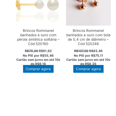
Brincos Rommanel
Brincos Rommanel
banhados a ouro com
banhados a ouro com bola
pérola sintética solitária –
de 0,4 cm de diâmetro –
Cód 520190
Cód 520246
O
O
O
O
R$
79,00
R$
61,62
R$
107,00
R$
83,46
preço
preço
preço
preço
No PIX por
R$55,46
No PIX por
R$75,11
original
atual
original
atual
Cartão sem juros em até
10x
Cartão sem juros em até
10x
era:
é:
era:
é:
de
R$6,16
de
R$8,35
R$79,00.
R$61,62.
R$107,00.
R$83,46
Comprar agora
Comprar agora