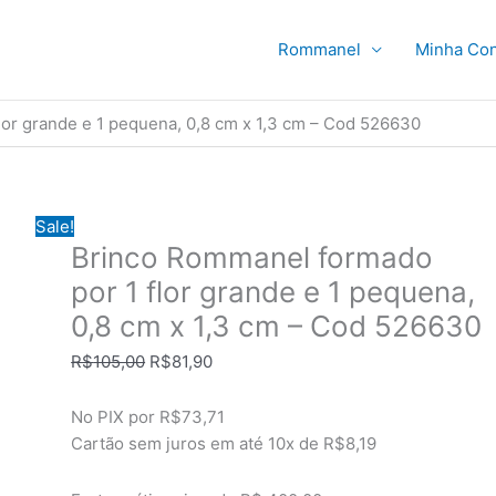
Rommanel
Minha Con
or grande e 1 pequena, 0,8 cm x 1,3 cm – Cod 526630
Sale!
Brinco Rommanel formado
por 1 flor grande e 1 pequena,
0,8 cm x 1,3 cm – Cod 526630
O
O
R$
105,00
R$
81,90
preço
preço
original
atual
No PIX por
R$73,71
era:
é:
Cartão sem juros em até
10x de
R$8,19
R$105,00.
R$81,90.