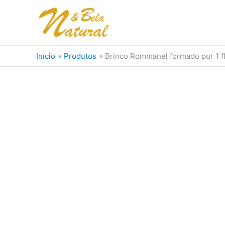
Ir
para
o
conteúdo
Início
Produtos
Brinco Rommanel formado por 1 fl