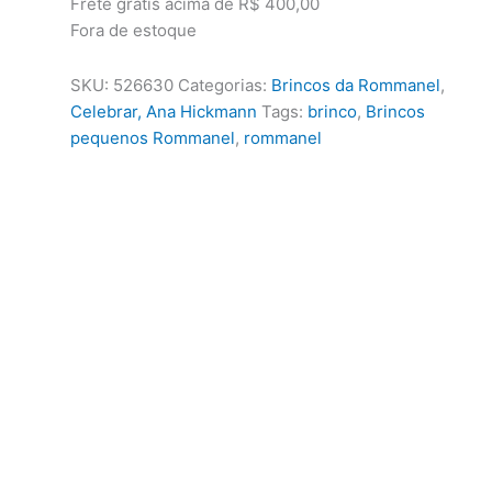
Frete grátis acima de R$ 400,00
Fora de estoque
SKU:
526630
Categorias:
Brincos da Rommanel
,
Celebrar, Ana Hickmann
Tags:
brinco
,
Brincos
pequenos Rommanel
,
rommanel