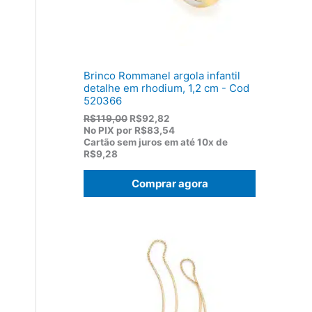
1
0
7
.
5
,
0
0
Brinco Rommanel argola infantil
.
detalhe em rhodium, 1,2 cm - Cod
520366
O
O
R$
119,00
R$
92,82
p
p
No PIX por
R$83,54
r
r
Cartão sem juros em até
10x de
e
e
R$9,28
ç
ç
o
o
Comprar agora
o
a
r
t
i
u
g
a
i
l
n
é
a
:
l
R
e
$
r
9
a
2