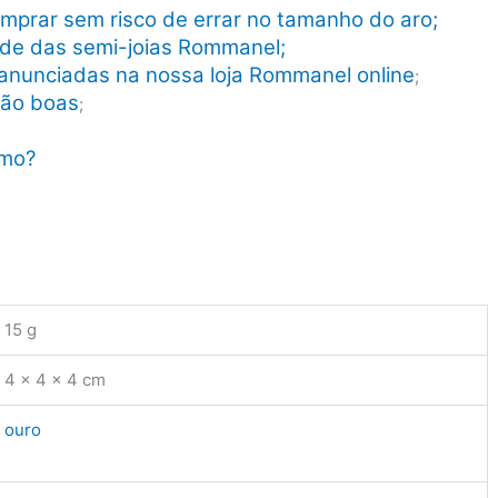
mprar sem risco de errar no tamanho do aro;
dade das semi-joias Rommanel;
anunciadas na nossa loja Rommanel online
;
tão boas
;
smo?
15 g
4 × 4 × 4 cm
ouro