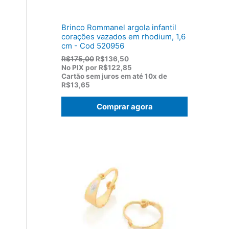
,
0
0
Brinco Rommanel argola infantil
.
corações vazados em rhodium, 1,6
cm - Cod 520956
O
O
R$
175,00
R$
136,50
p
p
No PIX por
R$122,85
r
r
Cartão sem juros em até
10x de
e
e
R$13,65
ç
ç
o
o
Comprar agora
o
a
r
t
i
u
g
a
i
l
n
é
a
:
l
R
e
$
r
1
a
3
:
6
R
,
$
5