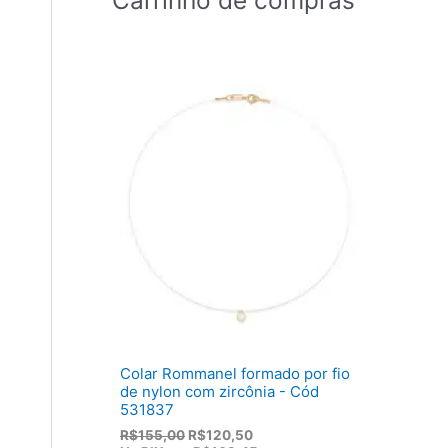
Colar Rommanel formado por fio
de nylon com zircônia - Cód
531837
O
O
R$
155,00
R$
120,50