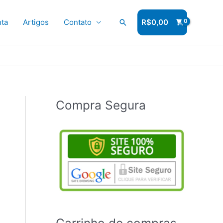
ta
Artigos
Contato
Pesquisar
R$
0,00
Compra Segura
Carrinho de compras