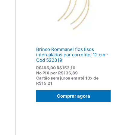
:
,
R
8
$
2
1
.
1
9
,
0
0
Brinco Rommanel fios lisos
.
intercalados por corrente, 12 cm -
Cod 522319
O
O
R$
195,00
R$
152,10
p
p
No PIX por
R$136,89
r
r
Cartão sem juros em até
10x de
e
e
R$15,21
ç
ç
o
o
Comprar agora
o
a
r
t
i
u
g
a
i
l
n
é
a
:
l
R