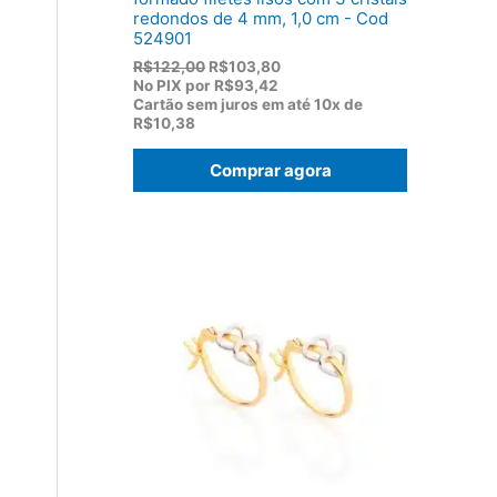
redondos de 4 mm, 1,0 cm - Cod
524901
O
O
R$
122,00
R$
103,80
p
p
No PIX por
R$93,42
r
r
Cartão sem juros em até
10x de
e
e
R$10,38
ç
ç
o
o
Comprar agora
o
a
r
t
i
u
g
a
i
l
n
é
a
:
l
R
e
$
r
1
a
0
:
3
R
,
$
8
1
0
2
.
2