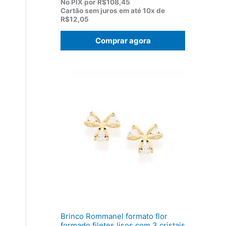
p
p
No PIX por
R$108,45
r
r
Cartão sem juros em até
10x de
e
e
R$12,05
ç
ç
o
o
Comprar agora
o
a
r
t
i
u
g
a
i
l
n
é
a
:
l
R
e
$
r
1
a
2
:
0
R
,
$
5
1
0
5
.
5
,
0
0
Brinco Rommanel formato flor
.
formado filetes lisos com 3 cristais