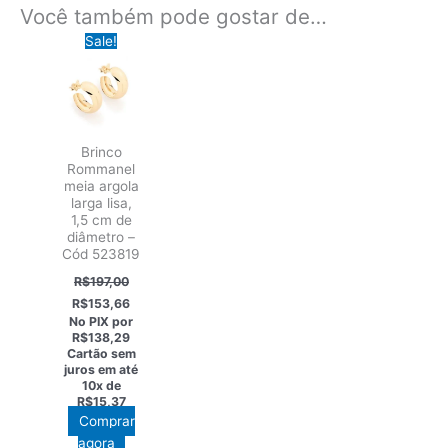
Você também pode gostar de…
Sale!
Brinco
Rommanel
meia argola
larga lisa,
1,5 cm de
diâmetro –
Cód 523819
R$
197,00
O
O
R$
153,66
preço
preço
No PIX por
original
atual
R$138,29
era:
é:
Cartão sem
R$197,00.
R$153,66.
juros em até
10x de
R$15,37
Comprar
agora