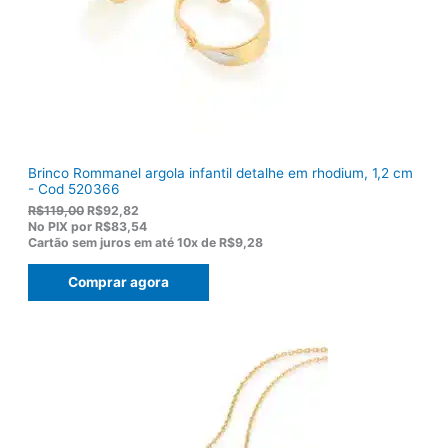
$
5
1
0
7
.
5
,
0
0
.
Brinco Rommanel argola infantil detalhe em rhodium, 1,2 cm
- Cod 520366
O
O
R$
119,00
R$
92,82
p
p
No PIX por
R$83,54
r
r
Cartão sem juros em até
10x de
R$9,28
e
e
ç
ç
Comprar agora
o
o
o
a
r
t
i
u
g
a
i
l
n
é
a
:
l
R
e
$