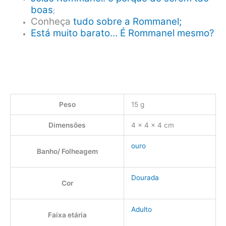
boas
;
Conheça
tudo sobre a Rommanel;
Está muito barato… É Rommanel mesmo?
Peso
15 g
Dimensões
4 × 4 × 4 cm
ouro
Banho/ Folheagem
Dourada
Cor
Adulto
Faixa etária