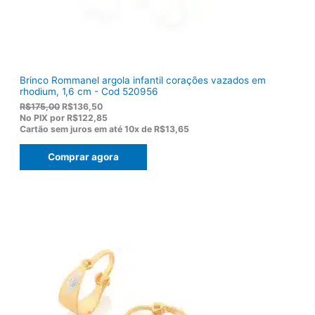
,
0
0
.
Brinco Rommanel argola infantil corações vazados em
rhodium, 1,6 cm - Cod 520956
O
O
R$
175,00
R$
136,50
p
p
No PIX por
R$122,85
r
r
Cartão sem juros em até
10x de
R$13,65
e
e
ç
ç
Comprar agora
o
o
o
a
r
t
i
u
g
a
i
l
n
é
a
:
l
R
e
$
r
1
a
3
:
6
R
,