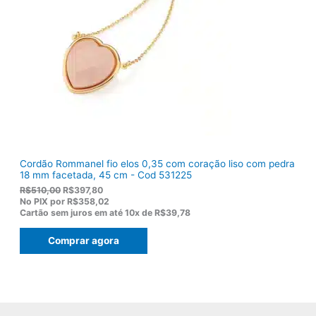
r
9
a
2
:
,
R
8
$
2
1
.
1
9
,
0
0
.
Cordão Rommanel fio elos 0,35 com coração liso com pedra
18 mm facetada, 45 cm - Cod 531225
O
O
R$
510,00
R$
397,80
p
p
No PIX por
R$358,02
r
r
Cartão sem juros em até
10x de
R$39,78
e
e
ç
ç
Comprar agora
o
o
o
a
r
t
i
u
g
a
i
l
n
é