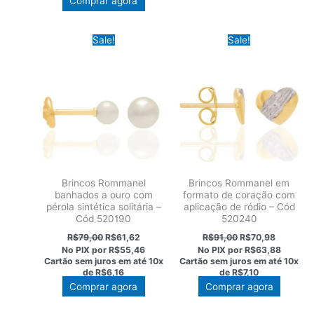
Comprar agora
Sale!
Sale!
Brincos Rommanel
Brincos Rommanel em
banhados a ouro com
formato de coração com
pérola sintética solitária –
aplicação de ródio – Cód
Cód 520190
520240
O
O
O
O
R$
79,00
R$
61,62
R$
91,00
R$
70,98
preço
preço
preço
preço
No PIX por
R$55,46
No PIX por
R$63,88
original
atual
original
atual
Cartão sem juros em até
10x
Cartão sem juros em até
10x
era:
é:
era:
é:
de
R$6,16
de
R$7,10
R$79,00.
R$61,62.
R$91,00.
R$70,98.
Comprar agora
Comprar agora