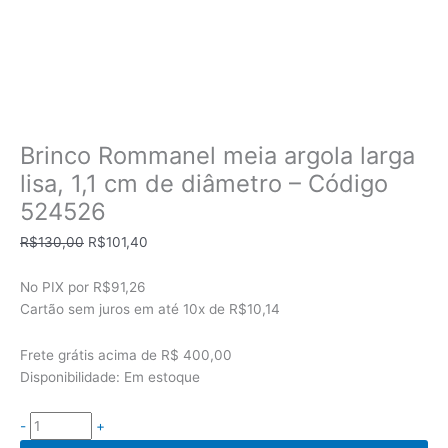
Brinco Rommanel meia argola larga
lisa, 1,1 cm de diâmetro – Código
524526
O
O
R$
130,00
R$
101,40
preço
preço
original
atual
No PIX por
R$91,26
era:
é:
Cartão sem juros em até
10x de
R$10,14
R$130,00.
R$101,40.
Frete grátis acima de R$ 400,00
Disponibilidade:
Em estoque
-
+