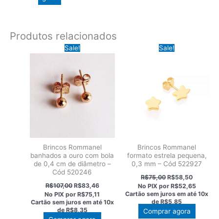
Produtos relacionados
Sale!
Sale!
Brincos Rommanel
Brincos Rommanel
banhados a ouro com bola
formato estrela pequena,
de 0,4 cm de diâmetro –
0,3 mm – Cód 522927
Cód 520246
O
O
R$
75,00
R$
58,50
preço
preço
O
O
R$
107,00
R$
83,46
No PIX por
R$52,65
original
atual
preço
preço
Cartão sem juros em até
10x
No PIX por
R$75,11
era:
é:
original
atual
de
R$5,85
Cartão sem juros em até
10x
R$75,00.
R$58,50
era:
é:
de
R$8,35
Comprar agora
R$107,00.
R$83,46.