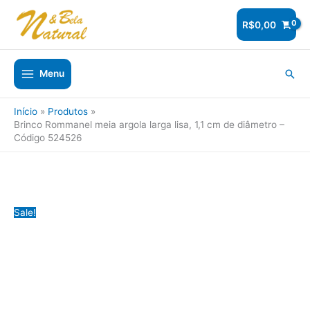
Ir
para
R$
0,00
o
conteúdo
Pesq
Menu
Início
Produtos
Brinco Rommanel meia argola larga lisa, 1,1 cm de diâmetro –
Código 524526
Sale!