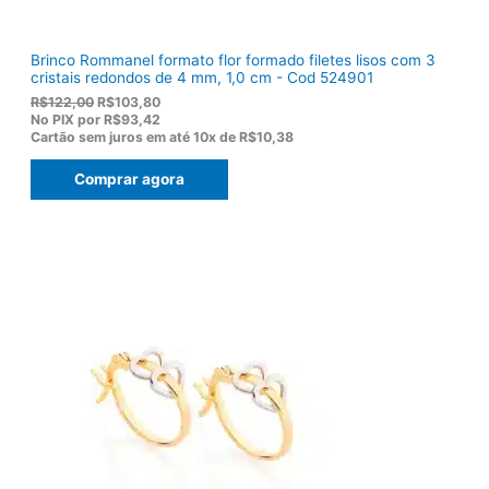
.
Brinco Rommanel formato flor formado filetes lisos com 3
cristais redondos de 4 mm, 1,0 cm - Cod 524901
O
O
R$
122,00
R$
103,80
p
p
No PIX por
R$93,42
r
r
Cartão sem juros em até
10x de
R$10,38
e
e
ç
ç
Comprar agora
o
o
o
a
r
t
i
u
g
a
i
l
n
é
a
:
l
R
e
$
r
1
a
0
:
3
R
,
$
8
1
0
2
.
2