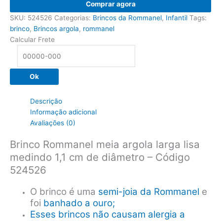
Brinco
Comprar agora
Rommanel
SKU:
524526
Categorias:
Brincos da Rommanel
,
Infantil
Tags:
meia
brinco
,
Brincos argola
,
rommanel
argola
Calcular Frete
larga
lisa,
1,1
Ok
cm
de
diâmetro
Descrição
-
Informação adicional
Código
Avaliações (0)
524526
quantidade
Brinco Rommanel meia argola larga lisa
medindo 1,1 cm de diâmetro – Código
524526
O brinco é uma
semi-joia da Rommanel
e
foi
banhado a ouro;
Esses brincos não causam alergia a