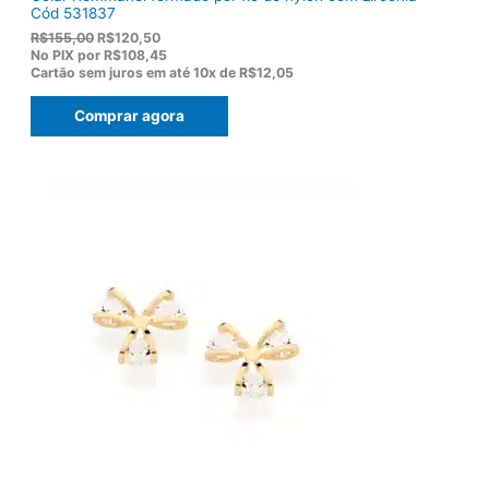
Cód 531837
O
O
R$
155,00
R$
120,50
p
p
No PIX por
R$108,45
r
r
Cartão sem juros em até
10x de
R$12,05
e
e
ç
ç
Comprar agora
o
o
o
a
r
t
i
u
g
a
i
l
n
é
a
:
l
R
e
$
r
1
a
2
:
0
R
,
$
5
1
0
5
.
5
,
0
0